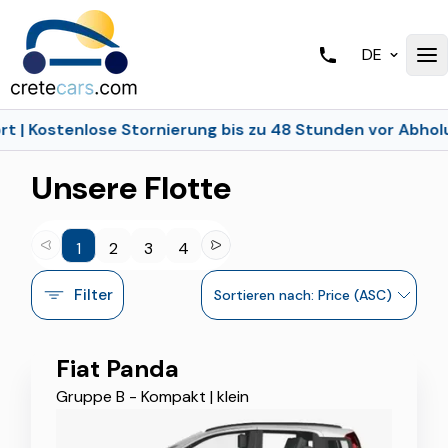
DE
Kostenlose Stornierung bis zu 48 Stunden vor Abholung
Startseite
/
Flotte
Unsere Flotte
1
2
3
4
Filter
Sortieren nach: Price (ASC)
Fiat Panda
Gruppe B - Kompakt
|
klein