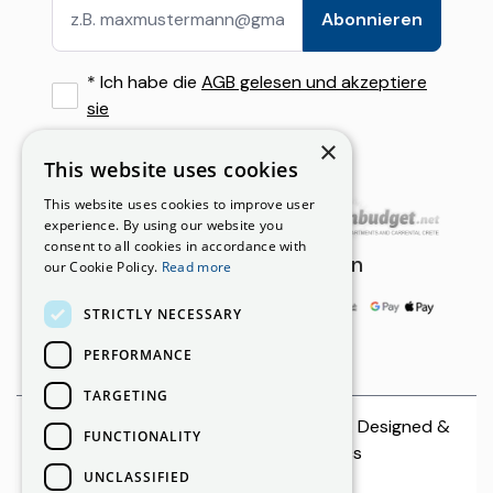
Ierapetra
Falassarna mit dem Mietwagen: Route, Parken & Reiset
Abonnieren
Mietbedingungen
Crete, Greece
Flughafentransfer oder Mietwagen auf Kreta: Was Besu
*
Ich habe die
AGB gelesen und akzeptiere
Günstige Mietwagenoptionen auf Kreta: Sparen, ohne a
sie
×
This website uses cookies
Unsere Partner
This website uses cookies to improve user
experience. By using our website you
consent to all cookies in accordance with
Zahlungsmöglichkeiten
our Cookie Policy.
Read more
STRICTLY NECESSARY
PERFORMANCE
TARGETING
© 2026 CreteCars | All rights reserved. Designed &
FUNCTIONALITY
Developed by
Netmechanics
UNCLASSIFIED