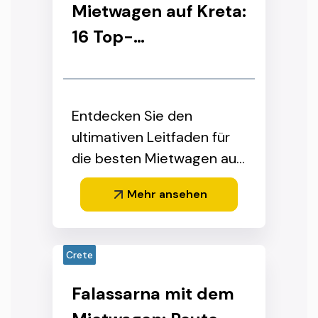
Mietwagen auf Kreta:
16 Top-
Empfehlungen für
Strände, Berge &
Familien (2026)
Entdecken Sie den
ultimativen Leitfaden für
die besten Mietwagen auf
Kreta für alle Ihre
Mehr ansehen
Inselabenteuer
Crete
Falassarna mit dem