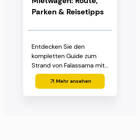
Mietwagen: Route,
Parken & Reisetipps
Entdecken Sie den
kompletten Guide zum
Strand von Falassarna mit
dem Mietwagen für den
Mehr ansehen
perfekten Tagesausflug in
Westkreta