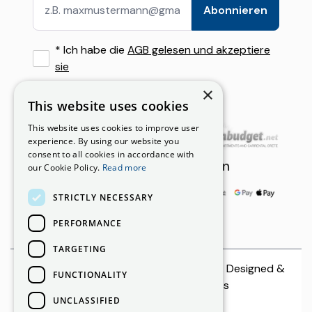
Ierapetra
Falassarna mit dem Mietwagen: Route, Parken & Reiset
Abonnieren
Mietbedingungen
Crete, Greece
Flughafentransfer oder Mietwagen auf Kreta: Was Besu
*
Ich habe die
AGB gelesen und akzeptiere
Günstige Mietwagenoptionen auf Kreta: Sparen, ohne a
sie
×
This website uses cookies
Unsere Partner
This website uses cookies to improve user
experience. By using our website you
consent to all cookies in accordance with
Zahlungsmöglichkeiten
our Cookie Policy.
Read more
STRICTLY NECESSARY
PERFORMANCE
TARGETING
© 2026 CreteCars | All rights reserved. Designed &
FUNCTIONALITY
Developed by
Netmechanics
UNCLASSIFIED