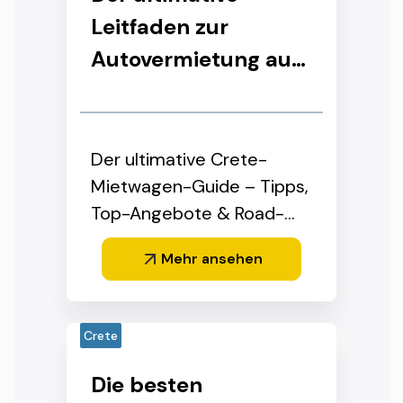
Leitfaden zur
Autovermietung auf
Kreta: Tipps,
Angebote und
Reiserouten
Der ultimative Crete-
Mietwagen-Guide – Tipps,
Top-Angebote & Road-
Trip-Routen
Mehr ansehen
Crete
Die besten