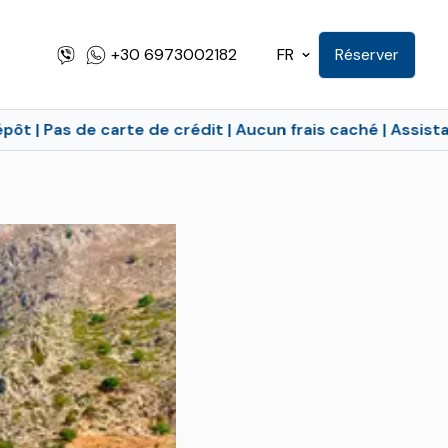
+30 6973002182
FR
Réserver
de crédit | Aucun frais caché | Assistance 24/7 | Annula