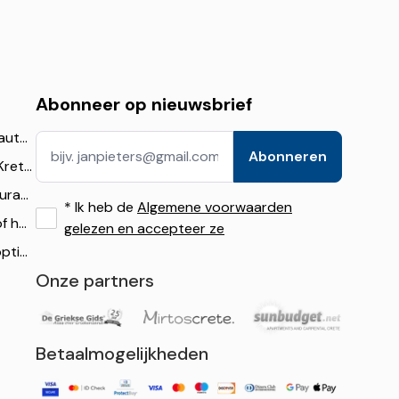
Abonneer op nieuwsbrief
De ultieme gids voor autoverhuur op Kreta: tips, aanbiedingen en reisroutes
Abonneren
Beste huurauto’s op Kreta: 16 topkeuzes voor stranden, bergen & gezinnen (2026)
Falassarna met de huurauto: route, parkeren en reistips
*
Ik heb de
Algemene voorwaarden
Luchthaventransfer of huurauto op Kreta: wat bezoekers moeten weten
gelezen en accepteer ze
Budget autoverhuuropties op Kreta: Bespaar zonder in te leveren op kwaliteit
Onze partners
Betaalmogelijkheden