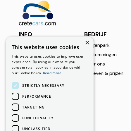
INFO
BEDRIJF
×
Bel ons
Wagenpark
This website uses cookies
+30 6973002182
Bestemmingen
This website uses cookies to improve user
experience. By using our website you
Over ons
Email ons
consent to all cookies in accordance with
info@cretecars.com
Tarieven & prijzen
our Cookie Policy.
Read more
Onze locaties
STRICTLY NECESSARY
Luchthaven Heraklion
PERFORMANCE
Luchthaven Chania
Ierapetra
TARGETING
Crete, Greece
FUNCTIONALITY
UNCLASSIFIED