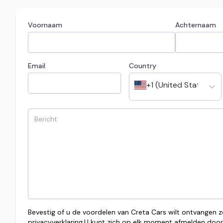
Voornaam
Achternaam
Email
Country
+1 (United States)
Bevestig of u de voordelen van Creta Cars wilt ontvangen z
privacyverklaring.
U kunt zich op elk moment afmelden door 