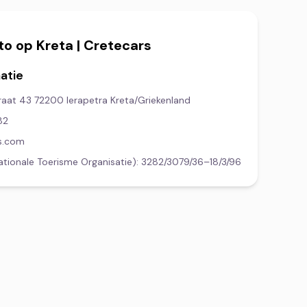
to op Kreta | Cretecars
atie
traat 43 72200 Ierapetra Kreta/Griekenland
82
s.com
ationale Toerisme Organisatie
): 3282/3079/36–18/3/96