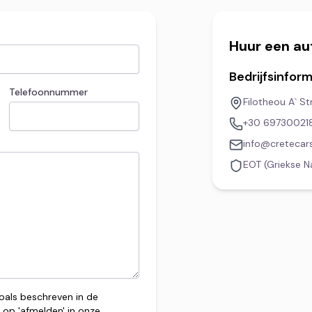
Huur een au
Bedrijfsinform
Telefoonnummer
Filotheou A` S
+30 69730021
info@cretecar
EOT (
Griekse N
oals beschreven in de
op 'afmelden' in onze