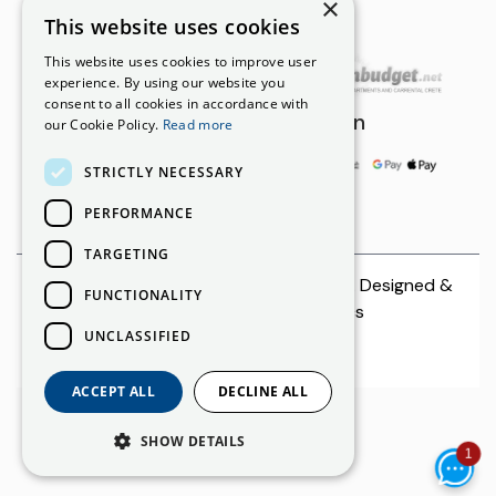
×
This website uses cookies
Unsere Partner
This website uses cookies to improve user
experience. By using our website you
consent to all cookies in accordance with
Zahlungsmöglichkeiten
our Cookie Policy.
Read more
STRICTLY NECESSARY
PERFORMANCE
TARGETING
© 2026 CreteCars | All rights reserved. Designed &
FUNCTIONALITY
Developed by
Netmechanics
UNCLASSIFIED
ACCEPT ALL
DECLINE ALL
SHOW DETAILS
1